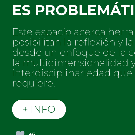
ES PROBLEMÁT
Este espacio acerca herr
posibilitan la reflexión y l
desde un enfoque de la c
la multidimensionalidad y
interdisciplinariedad que
requiere.
+ INFO
+6