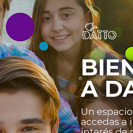
BIE
A D
Un espacio
accedas a 
interés de 