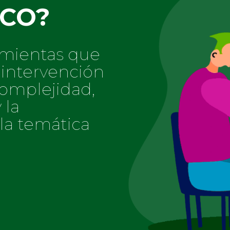
ICO?
amientas que
a intervención
omplejidad,
 la
 la temática