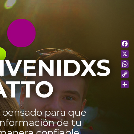
FA
NVENIDXS
X
WH
ATTO
CO
LI
SH
 pensado para que
información de tu
manera confiable,