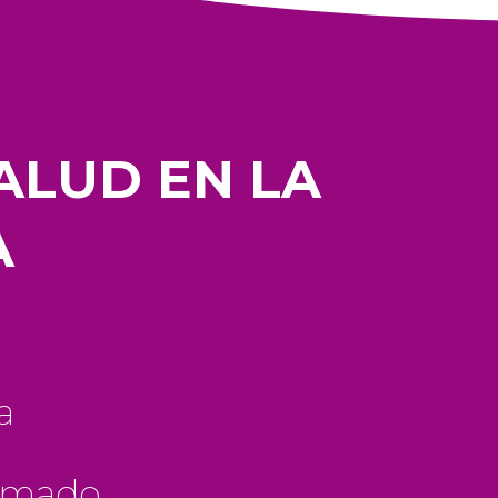
ALUD EN LA
A
a
rmado