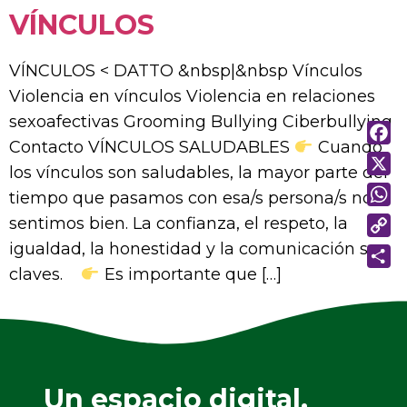
VÍNCULOS
VÍNCULOS < DATTO &nbsp|&nbsp Vínculos
Violencia en vínculos Violencia en relaciones
sexoafectivas Grooming Bullying Ciberbullying
Contacto VÍNCULOS SALUDABLES
Cuando
FAC
los vínculos son saludables, la mayor parte del
X
tiempo que pasamos con esa/s persona/s nos
WHA
sentimos bien. La confianza, el respeto, la
igualdad, la honestidad y la comunicación son
COP
LINK
claves.
Es importante que […]
SHA
Un espacio digital,