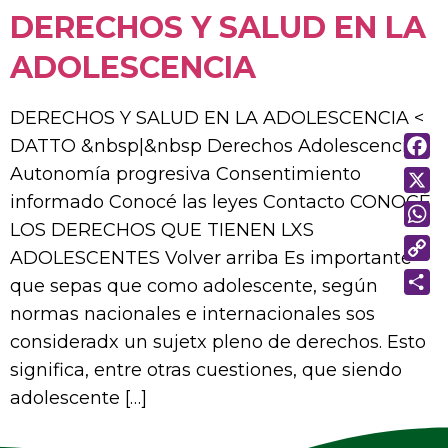
DERECHOS Y SALUD EN LA
ADOLESCENCIA
DERECHOS Y SALUD EN LA ADOLESCENCIA <
DATTO &nbsp|&nbsp Derechos Adolescencia
FAC
Autonomía progresiva Consentimiento
informado Conocé las leyes Contacto CONOCÉ
X
LOS DERECHOS QUE TIENEN LXS
WHA
ADOLESCENTES Volver arriba Es importante
COP
que sepas que como adolescente, según
LINK
SHA
normas nacionales e internacionales sos
consideradx un sujetx pleno de derechos. Esto
significa, entre otras cuestiones, que siendo
adolescente […]